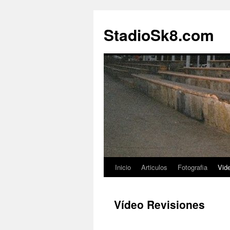
StadioSk8.com
Inicio
Articulos
Fotografia
Vid
Ir
al
Vídeo Revisiones
contenido