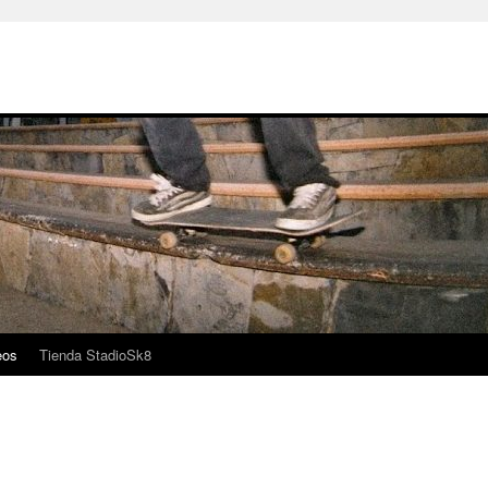
eos
Tienda StadioSk8