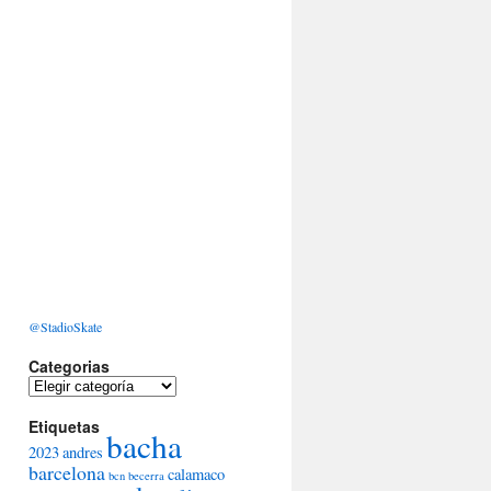
@StadioSkate
Categorias
Categorias
Etiquetas
bacha
2023
andres
barcelona
calamaco
bcn
becerra