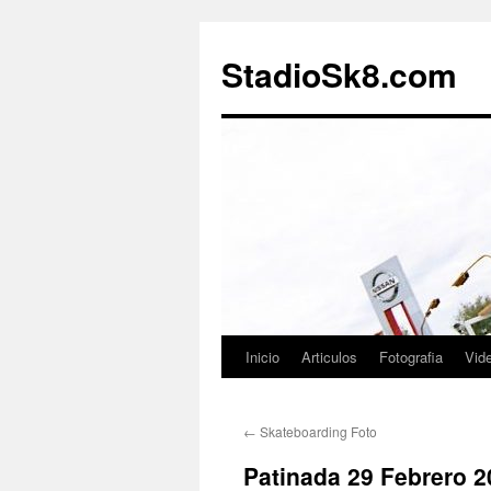
StadioSk8.com
Inicio
Articulos
Fotografia
Vid
Ir
al
←
Skateboarding Foto
contenido
Patinada 29 Febrero 2