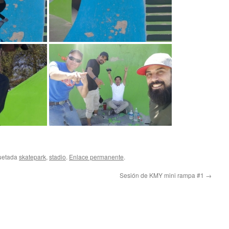
quetada
skatepark
,
stadio
.
Enlace permanente
.
Sesión de KMY mini rampa #1
→