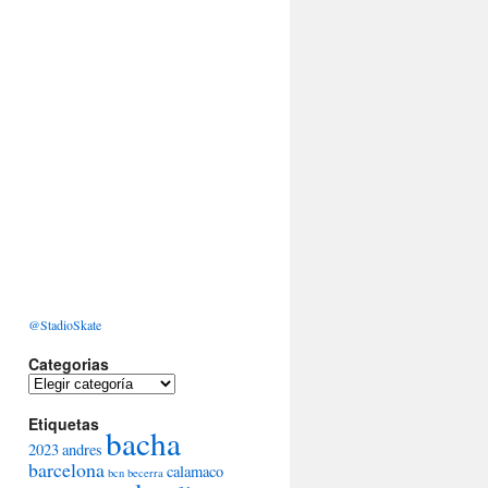
@StadioSkate
Categorias
Categorias
Etiquetas
bacha
2023
andres
barcelona
calamaco
bcn
becerra