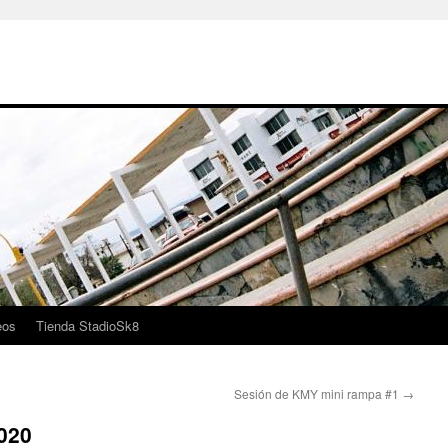
eos
Tienda StadioSk8
Sesión de KMY mini rampa #1
→
020