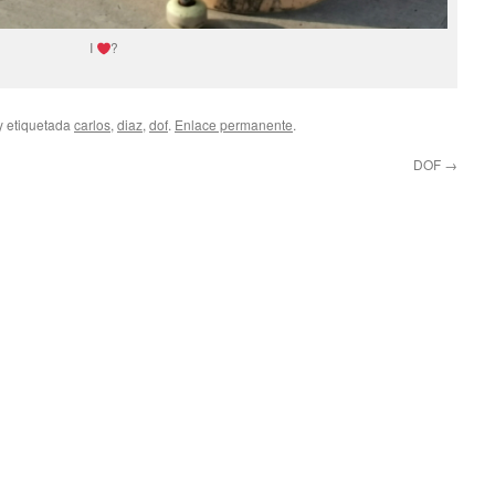
I
?
y etiquetada
carlos
,
diaz
,
dof
.
Enlace permanente
.
DOF
→