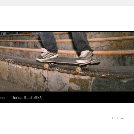
eos
Tienda StadioSk8
DOF
→