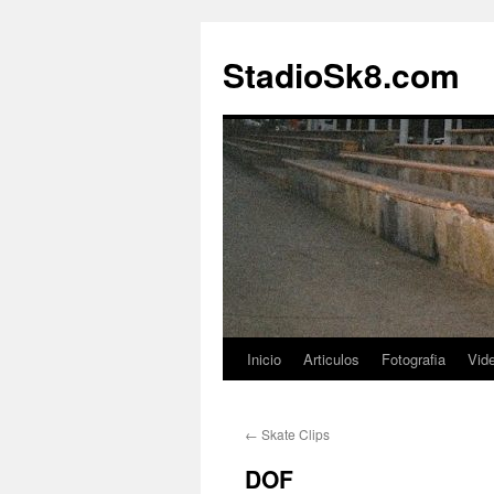
StadioSk8.com
Inicio
Articulos
Fotografia
Vid
Ir
al
←
Skate Clips
contenido
DOF