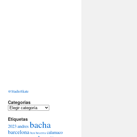
@StadioSkate
Categorias
Categorias
Etiquetas
bacha
2023
andres
barcelona
calamaco
bcn
becerra