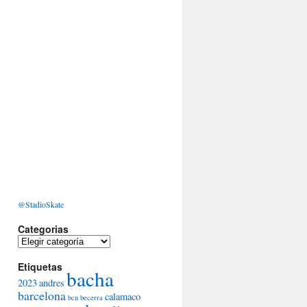
@StadioSkate
Categorias
Categorias
Etiquetas
bacha
2023
andres
barcelona
calamaco
bcn
becerra