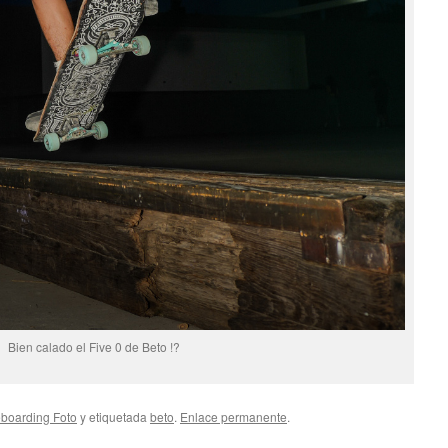
Bien calado el Five 0 de Beto !?
boarding Foto
y etiquetada
beto
.
Enlace permanente
.