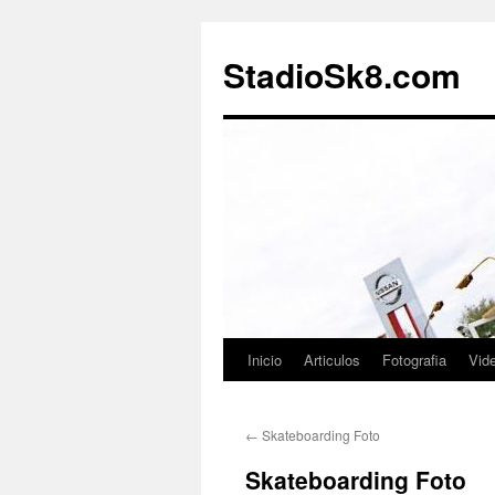
StadioSk8.com
Inicio
Articulos
Fotografia
Vid
Ir
al
←
Skateboarding Foto
contenido
Skateboarding Foto