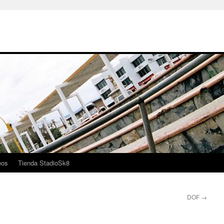
eos
Tienda StadioSk8
DOF
→