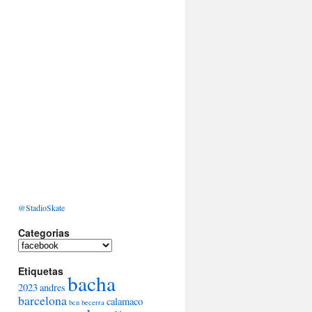
@StadioSkate
Categorias
Categorias
Etiquetas
bacha
2023
andres
barcelona
calamaco
bcn
becerra