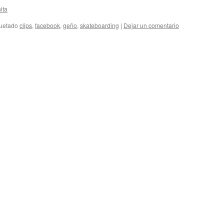
ita
quetado
clips
,
facebook
,
geño
,
skateboarding
|
Dejar un comentario