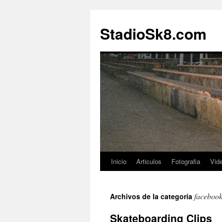
StadioSk8.com
Inicio
Articulos
Fotografia
Vid
Ir
al
faceboo
Archivos de la categoría
contenido
Skateboarding Clips