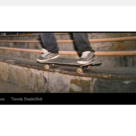
eos
Tienda StadioSk8
k