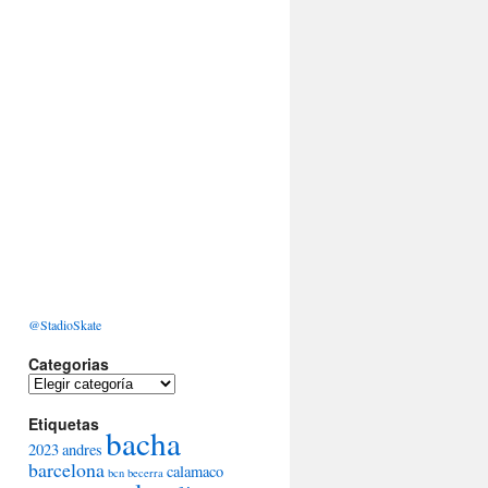
@StadioSkate
Categorias
Categorias
Etiquetas
bacha
2023
andres
barcelona
calamaco
bcn
becerra