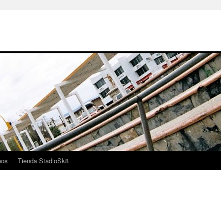
eos
Tienda StadioSk8