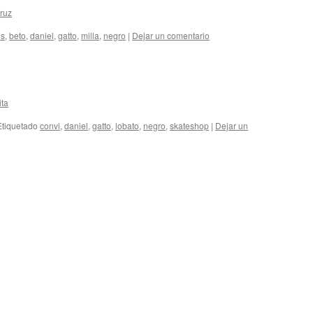
ruz
es
,
beto
,
daniel
,
gatto
,
milla
,
negro
|
Dejar un comentario
ita
Etiquetado
convi
,
daniel
,
gatto
,
lobato
,
negro
,
skateshop
|
Dejar un