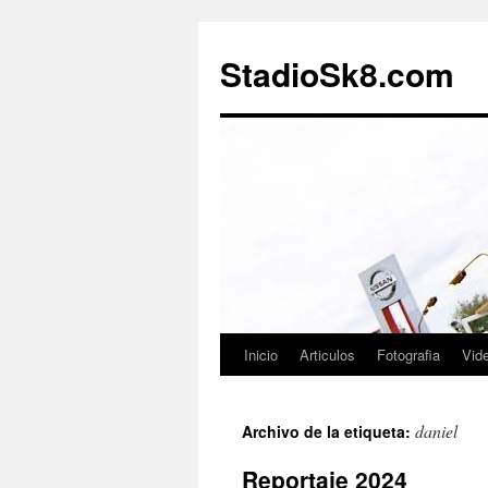
StadioSk8.com
Inicio
Articulos
Fotografia
Vid
Ir
al
daniel
Archivo de la etiqueta:
contenido
Reportaje 2024