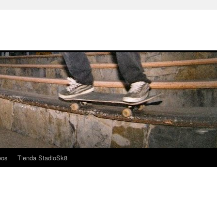
eos
Tienda StadioSk8