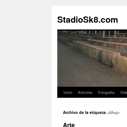
StadioSk8.com
Inicio
Articulos
Fotografia
Vid
Ir
al
dibujo
Archivo de la etiqueta:
contenido
Arte