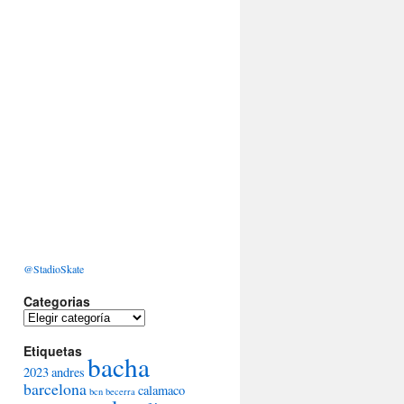
@StadioSkate
Categorias
Categorias
Etiquetas
bacha
2023
andres
barcelona
calamaco
bcn
becerra