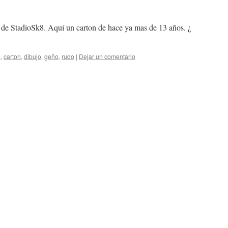
e de StadioSk8. Aquí un carton de hace ya mas de 13 años. ¿
e
,
carton
,
dibujo
,
geño
,
rudo
|
Dejar un comentario