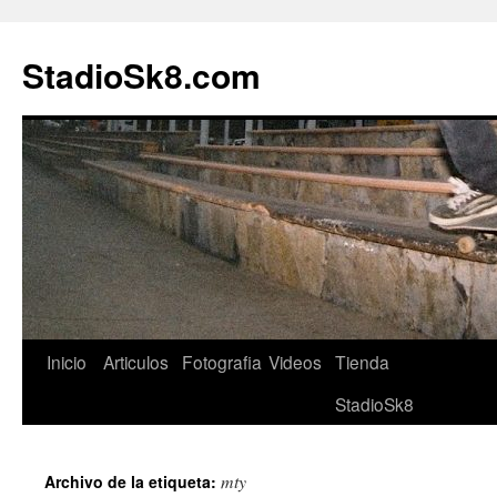
StadioSk8.com
Ir
Inicio
Articulos
Fotografia
Videos
Tienda
al
StadioSk8
contenido
mty
Archivo de la etiqueta: