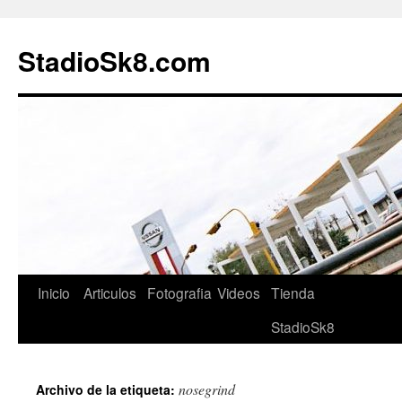
StadioSk8.com
Ir
Inicio
Articulos
Fotografia
Videos
Tienda
al
StadioSk8
contenido
nosegrind
Archivo de la etiqueta: