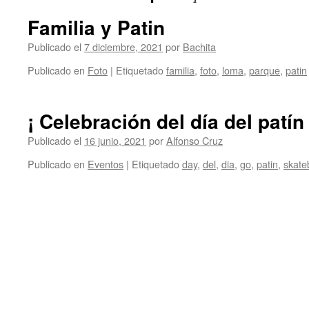
Familia y Patin
Publicado el
7 diciembre, 2021
por
Bachita
Publicado en
Foto
|
Etiquetado
familia
,
foto
,
loma
,
parque
,
patin
¡ Celebración del día del patín 
Publicado el
16 junio, 2021
por
Alfonso Cruz
Publicado en
Eventos
|
Etiquetado
day
,
del
,
dia
,
go
,
patin
,
skate