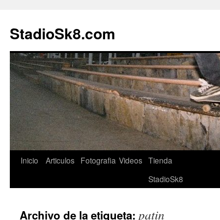
StadioSk8.com
Ir
Inicio
Articulos
Fotografia
Videos
Tienda
al
StadioSk8
contenido
patin
Archivo de la etiqueta: